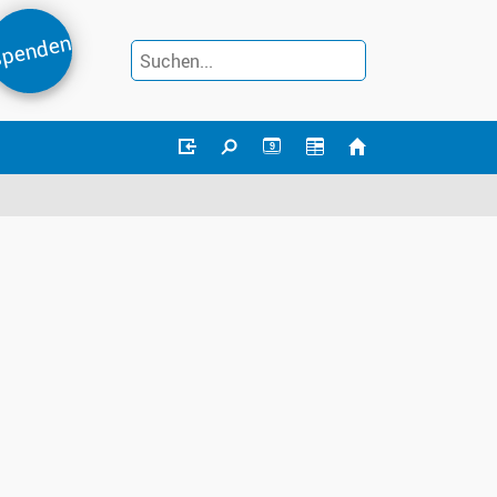
penden
9