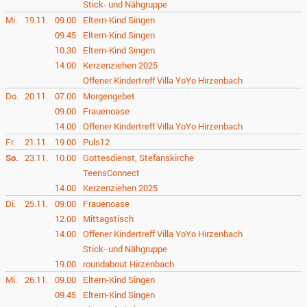
Stick- und Nähgruppe
Mi.
19.11.
09.00
Eltern-Kind Singen
09.45
Eltern-Kind Singen
10.30
Eltern-Kind Singen
14.00
Kerzenziehen 2025
Offener Kindertreff Villa YoYo Hirzenbach
Do.
20.11.
07.00
Morgengebet
09.00
Frauenoase
14.00
Offener Kindertreff Villa YoYo Hirzenbach
Fr.
21.11.
19.00
Puls12
So.
23.11.
10.00
Gottesdienst, Stefanskirche
TeensConnect
14.00
Kerzenziehen 2025
Di.
25.11.
09.00
Frauenoase
12.00
Mittagstisch
14.00
Offener Kindertreff Villa YoYo Hirzenbach
Stick- und Nähgruppe
19.00
roundabout Hirzenbach
Mi.
26.11.
09.00
Eltern-Kind Singen
09.45
Eltern-Kind Singen