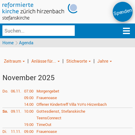
Spenden
Home
Agenda
|
|
|
Zeitraum
Anlässe für...
Stichworte
Jahre
November 2025
Do.
06.11.
07.00
Morgengebet
09.00
Frauenoase
14.00
Offener Kindertreff Villa YoYo Hirzenbach
So.
09.11.
10.00
Gottesdienst, Stefanskirche
TeensConnect
19.00
TimeOut
Di.
11.11.
09.00
Frauenoase