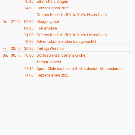
10.30
Eltern-Kind Singen
14.00
Kerzenziehen 2025
Offener Kindertreff Villa YoYo Hirzenbach
Do.
27.11.
07.00
Morgengebet
09.00
Frauenoase
14.00
Offener Kindertreff Villa YoYo Hirzenbach
19.00
Adventskranzbinden (ausgebucht)
Fr.
28.11.
20.00
freitagsWorship
So.
30.11.
10.00
Gottesdienst, Stefanskirche
TeensConnect
11.30
Après-Chile nach dem Gottesdienst, Stefanskirche
14.00
Kerzenziehen 2025