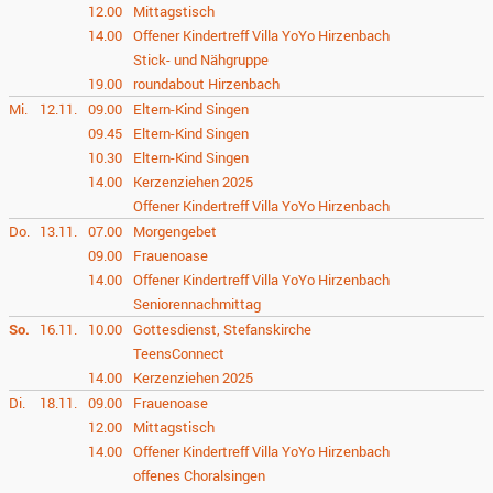
12.00
Mittagstisch
14.00
Offener Kindertreff Villa YoYo Hirzenbach
Stick- und Nähgruppe
19.00
roundabout Hirzenbach
Mi.
12.11.
09.00
Eltern-Kind Singen
09.45
Eltern-Kind Singen
10.30
Eltern-Kind Singen
14.00
Kerzenziehen 2025
Offener Kindertreff Villa YoYo Hirzenbach
Do.
13.11.
07.00
Morgengebet
09.00
Frauenoase
14.00
Offener Kindertreff Villa YoYo Hirzenbach
Seniorennachmittag
So.
16.11.
10.00
Gottesdienst, Stefanskirche
TeensConnect
14.00
Kerzenziehen 2025
Di.
18.11.
09.00
Frauenoase
12.00
Mittagstisch
14.00
Offener Kindertreff Villa YoYo Hirzenbach
offenes Choralsingen