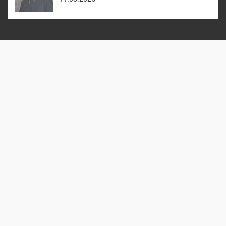
Reformierte Kirche Zürich Hirzenbach
Stefanskirche
Altwiesenstrasse 170, 8051 Zürich
044 322 26 49
sekretariat@stefanskirche.ch
Datenschutz
aktualisiert mit
kirchenweb.ch