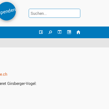
penden
8
e.ch
ret Girsberger-Vogel: