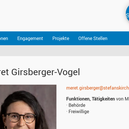
S
onen
Engagement
Projekte
Offene Stellen
et
Girsberger-Vogel
meret.girsberger@stefanskirch
Funktionen, Tätigkeiten
von Me
· Behörde
· Freiwillige