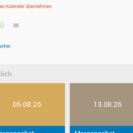
nen Kalender übernehmen
orher
lich
06.08.26
13.08.26