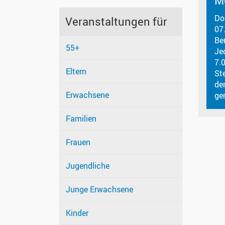
M
Do
Veranstaltungen für
07
Be
55+
Je
7.0
Eltern
St
de
Erwachsene
ge
Familien
Frauen
Jugendliche
Junge Erwachsene
Kinder