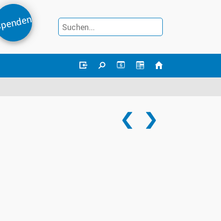
penden
6