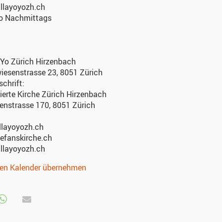
illayoyozh.ch
Do Nachmittags
oYo Zürich Hirzenbach
iesenstrasse 23, 8051 Zürich
chrift:
erte Kirche Zürich Hirzenbach
enstrasse 170, 8051 Zürich
llayoyozh.ch
efanskirche.ch
illayoyozh.ch
nen Kalender übernehmen