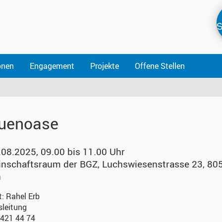
S
onen
Engagement
Projekte
Offene Stellen
uenoase
.08.2025, 09.00 bis 11.00 Uhr
nschaftsraum der BGZ
,
Luchswiesenstrasse 23, 80
h
t:
Rahel Erb
sleitung
 421 44 74