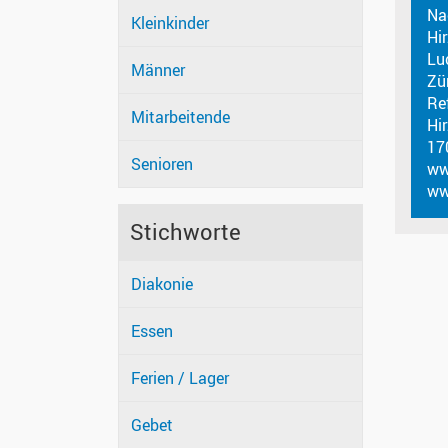
Na
Kleinkinder
Hi
Lu
Männer
Zü
Re
Mitarbeitende
Hi
17
Senioren
ww
ww
Stichworte
Diakonie
Essen
Ferien / Lager
Gebet