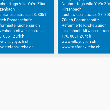
chmittags Villa YoYo Zürich
Nachmittags Villa YoYo Zür
rzenbach
Hirzenbach
chswiesenstrasse 23, 8051
Luchswiesenstrasse 23, 80
rich Postanschrift:
Zürich Postanschrift:
formierte Kirche Zürich
Reformierte Kirche Zürich
rzenbach Altwiesenstrasse
Hirzenbach Altwiesenstras
0, 8051 Zürich
170, 8051 Zürich
w.villayoyozh.ch
www.villayoyozh.ch
w.stefanskirche.ch
www.stefanskirche.ch