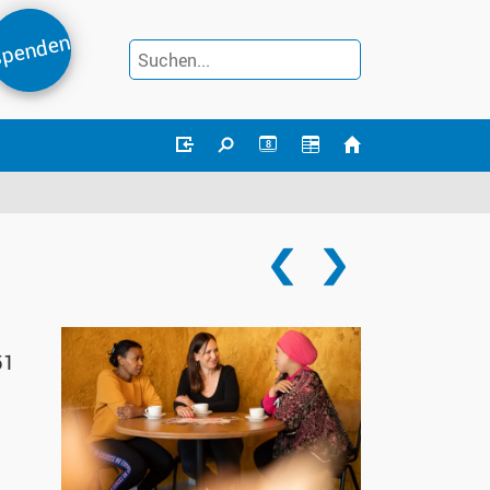
penden
8
51