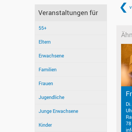
v
Veranstaltungen für
55+
Ähn
Eltern
Erwachsene
Familien
Frauen
F
Jugendliche
Di
Uh
Junge Erwachsene
Ra
78
Kinder
in