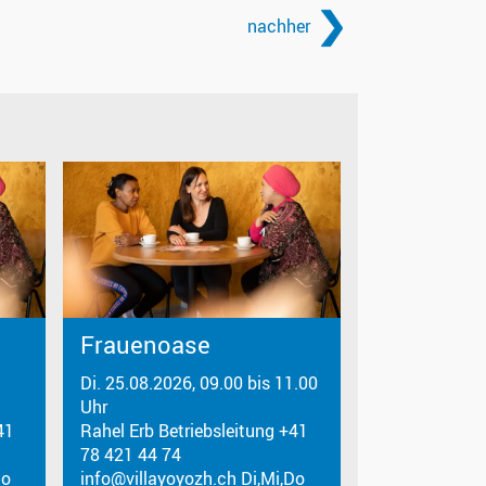
nachher
Frauenoase
Di. 25.08.2026, 09.00 bis 11.00
Uhr
41
Rahel Erb Betriebsleitung +41
78 421 44 74
Do
info@villayoyozh.ch Di,Mi,Do