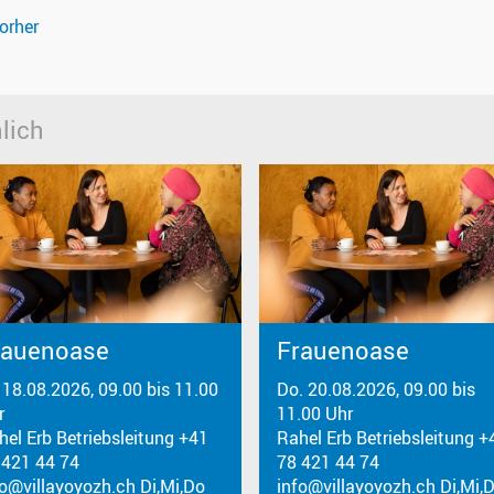
orher
lich
rauenoase
Frauenoase
. 18.08.2026, 09.00 bis 11.00
Do. 20.08.2026, 09.00 bis
r
11.00 Uhr
hel Erb Betriebsleitung +41
Rahel Erb Betriebsleitung +
 421 44 74
78 421 44 74
fo@villayoyozh.ch Di,Mi,Do
info@villayoyozh.ch Di,Mi,