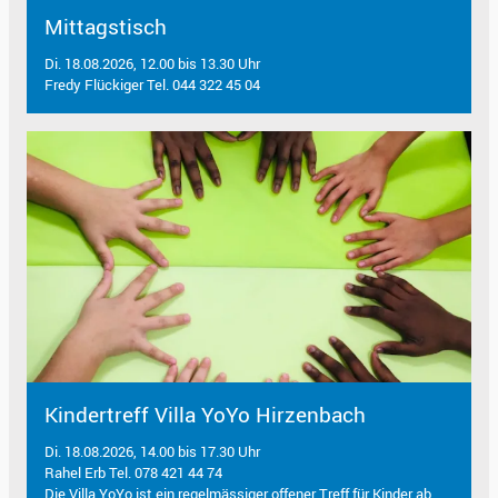
Mittagstisch
Di. 18.08.2026, 12.00 bis 13.30 Uhr
Fredy Flückiger Tel. 044 322 45 04
Kindertreff Villa YoYo Hirzenbach
Di. 18.08.2026, 14.00 bis 17.30 Uhr
Rahel Erb Tel. 078 421 44 74
Die Villa YoYo ist ein regelmässiger offener Treff für Kinder ab