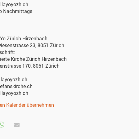
illayoyozh.ch
Do Nachmittags
oYo Zürich Hirzenbach
iesenstrasse 23, 8051 Zürich
chrift:
erte Kirche Zürich Hirzenbach
enstrasse 170, 8051 Zürich
llayoyozh.ch
efanskirche.ch
illayoyozh.ch
nen Kalender übernehmen