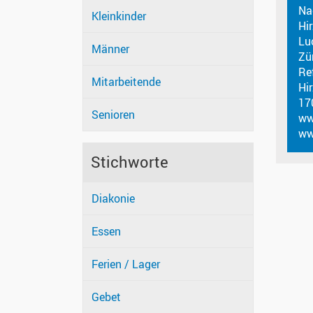
Na
Kleinkinder
Hi
Lu
Männer
Zü
Re
Mitarbeitende
Hi
17
Senioren
ww
ww
Stichworte
Diakonie
Essen
Ferien / Lager
Gebet