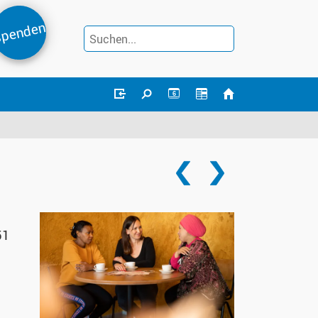
penden
6
51