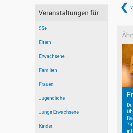
v
Veranstaltungen für
55+
Ähn
Eltern
Erwachsene
Familien
Frauen
F
Jugendliche
Di
Uh
Junge Erwachsene
Ra
78
Kinder
in