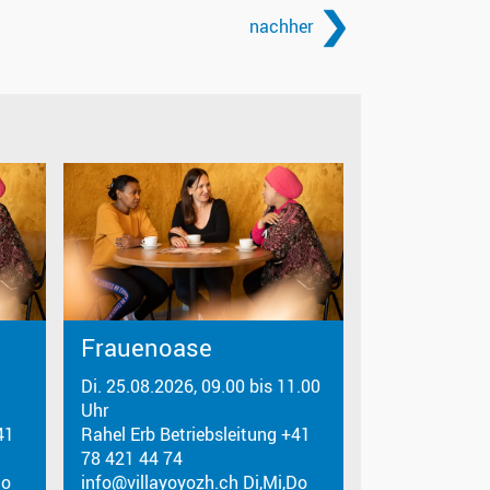
nachher
Frauenoase
Di. 25.08.2026, 09.00 bis 11.00
Uhr
41
Rahel Erb Betriebsleitung +41
78 421 44 74
Do
info@villayoyozh.ch Di,Mi,Do