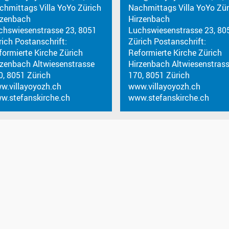
chmittags Villa YoYo Zürich
Nachmittags Villa YoYo Zür
rzenbach
Hirzenbach
chswiesenstrasse 23, 8051
Luchswiesenstrasse 23, 80
rich Postanschrift:
Zürich Postanschrift:
formierte Kirche Zürich
Reformierte Kirche Zürich
rzenbach Altwiesenstrasse
Hirzenbach Altwiesenstras
0, 8051 Zürich
170, 8051 Zürich
w.villayoyozh.ch
www.villayoyozh.ch
w.stefanskirche.ch
www.stefanskirche.ch