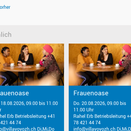
orher
lich
rauenoase
Frauenoase
. 18.08.2026, 09.00 bis 11.00
Do. 20.08.2026, 09.00 bis
r
11.00 Uhr
hel Erb Betriebsleitung +41
Rahel Erb Betriebsleitung +
 421 44 74
78 421 44 74
fo@villayoyozh.ch Di,Mi,Do
info@villayoyozh.ch Di,Mi,