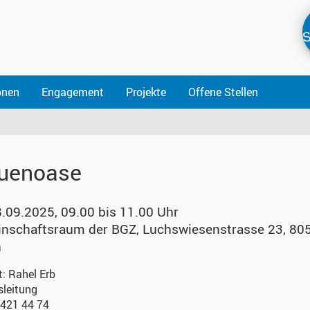
S
onen
Engagement
Projekte
Offene Stellen
uenoase
8.09.2025, 09.00 bis 11.00 Uhr
nschaftsraum der BGZ
,
Luchswiesenstrasse 23, 80
h
t:
Rahel Erb
sleitung
 421 44 74