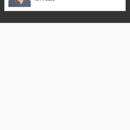
Reformierte Kirche Zürich Hirzenbach
Stefanskirche
Altwiesenstrasse 170, 8051 Zürich
044 322 26 49
sekretariat@stefanskirche.ch
Datenschutz
aktualisiert mit
kirchenweb.ch